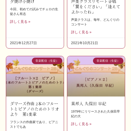
夕焼け小焼け
声楽クラスリモート合唱
「翼をください」「逢えて
今回、初めての試みでチェロの生
よかったね」
徒さん有志
声楽クラスは、毎年、どんぐりの
詳しく見る »
コンサート
詳しく見る »
2021年12月27日
2021年10月21日
音楽配信（生徒）
音楽配信（生徒）
ダマーズ作曲 2本のフルー
異邦人 久保田 早紀
トとピアノのためのトリオ
1979年にリリースされた久保田早
より 第1楽章
紀の大
フランスの作曲家であり、ピアニ
詳しく見る »
ストでもあ