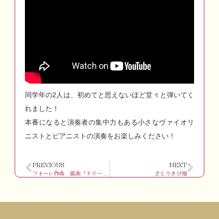
同学年の2人は、初めてと思えないほど堂々と弾いてく
れました！
本番になると演奏者の集中力もある小さなヴァイオリ
ニストとピアニストの演奏をお楽しみください！
PREVIOUS
NEXT
フォーレ作曲 組曲「ドリー」より MI-A-OU Op.56-2 連弾
さとうきび畑