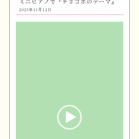
ミニピアノで『チョコボのテーマ』
2025年11月12日
動
画
プ
レ
ー
ヤ
ー