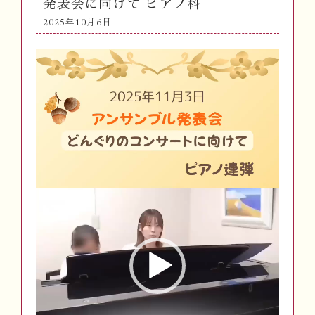
発表会に向けて ピアノ科
2025年10月6日
動
画
プ
レ
ー
ヤ
ー