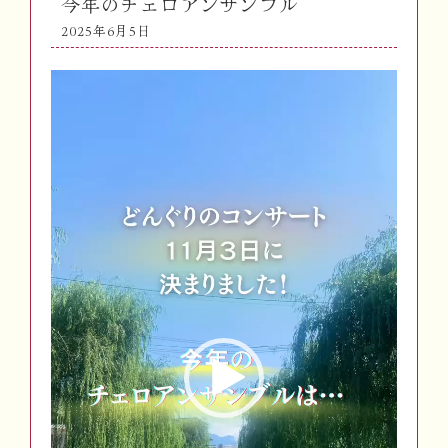
今年のチェロアンサンブル
2025年6月5日
動
画
プ
レ
ー
ヤ
ー