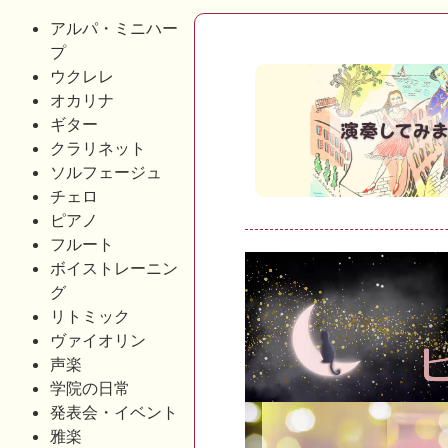
アルパ・ミニハー
プ
ウクレレ
オカリナ
ギター
クラリネット
ソルフェージュ
チェロ
ピアノ
フルート
動
ボイストレーニン
グ
画
リトミック
プ
ヴァイオリン
レ
声楽
ー
学院の日常
発表会・イベント
ヤ
雅楽
ー