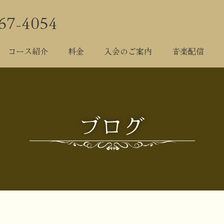
67-4054
院について
科目紹介
コース紹介
料金
入会のご案
コース紹介
料金
入会のご案内
音楽配信
ブログ