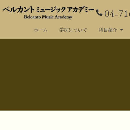
04-71
ホーム
学
ホーム
学院について
科目紹介