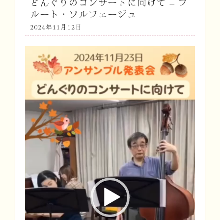
どんぐりのコンサートに向けて – フ
ルート・ソルフェージュ
2024年11月12日
動
画
プ
レ
ー
ヤ
ー