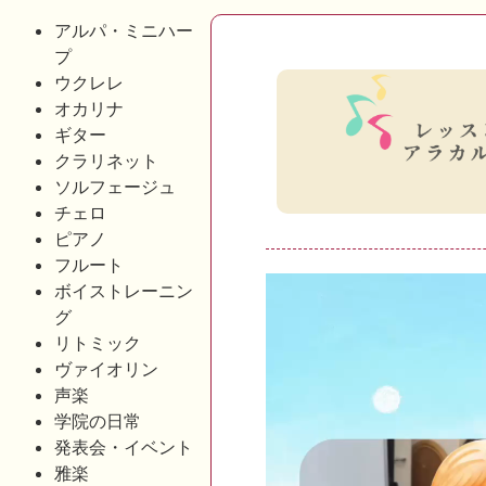
アルパ・ミニハー
プ
ウクレレ
オカリナ
ギター
クラリネット
ソルフェージュ
チェロ
ピアノ
フルート
動
ボイストレーニン
グ
画
リトミック
プ
ヴァイオリン
レ
声楽
ー
学院の日常
発表会・イベント
ヤ
雅楽
ー