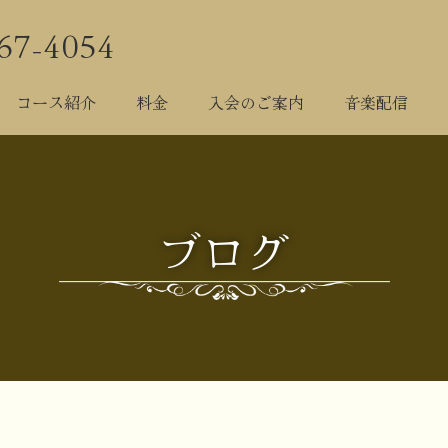
67-4054
院について
科目紹介
コース紹介
料金
入会のご案
コース紹介
料金
入会のご案内
音楽配信
ブログ