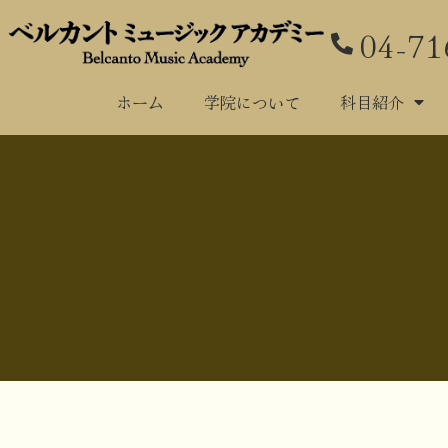
04-71
ホーム
学
ホーム
学院について
科目紹介