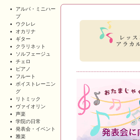
アルパ・ミニハー
プ
ウクレレ
オカリナ
ギター
クラリネット
ソルフェージュ
チェロ
ピアノ
フルート
動
ボイストレーニン
グ
画
リトミック
プ
ヴァイオリン
レ
声楽
ー
学院の日常
発表会・イベント
ヤ
雅楽
ー