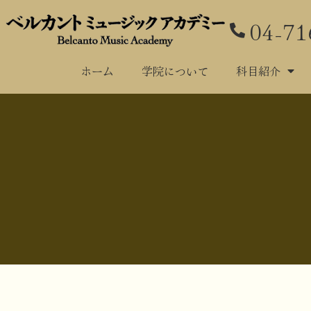
04-71
ホーム
学
ホーム
学院について
科目紹介