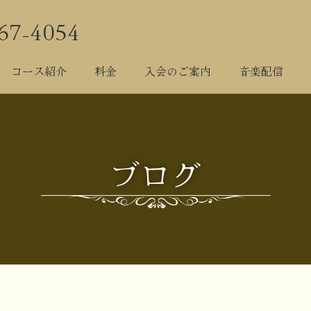
67-4054
院について
科目紹介
コース紹介
料金
入会のご案
コース紹介
料金
入会のご案内
音楽配信
ブログ