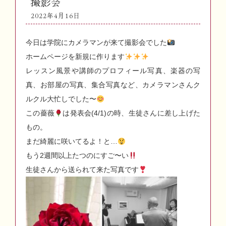
撮影会
2022年4月16日
今日は学院にカメラマンが来て撮影会でした
ホームページを新規に作ります
レッスン風景や講師のプロフィール写真、楽器の写
真、お部屋の写真、集合写真など、カメラマンさんク
ルクル大忙しでした〜
この薔薇
は発表会(4/1)の時、生徒さんに差し上げた
もの。
まだ綺麗に咲いてるよ！と…
もう2週間以上たつのにすご〜い
生徒さんから送られて来た写真です