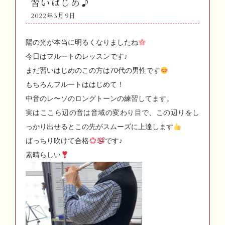
習いはじめ♪
2022年3月9日
陽の光が本当に明るくなりましたね
今日はフルートのレッスンです♪
まだ習いはじめのこの方は70代の男性です
もちろんフルートははじめて！
中音のレ〜ソのロングトーンの練習してます。
実はここら辺の音は音域の変わり目で、この辺りをし
っかり出せるとこの先がスムーズに上達します
ばっちり吹けて合格
です♪
素晴らしい